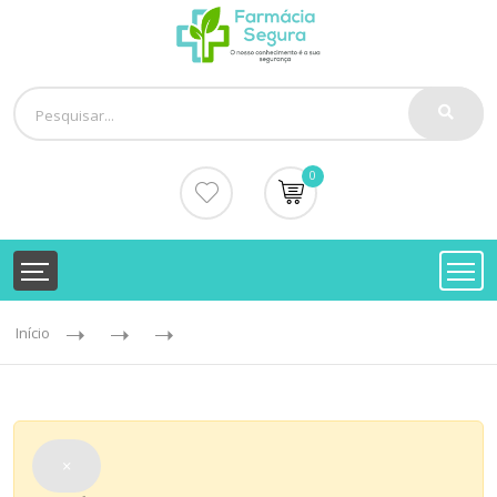
0
Início
×