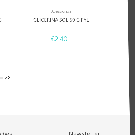
Acessórios
S
GLICERINA SOL 50 G PYL
€2,40
ximo
ções
Newsletter