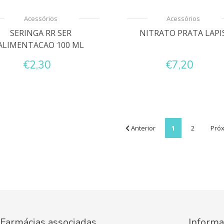
Acessórios
Acessórios
SERINGA RR SER
NITRATO PRATA LAPI
ALIMENTACAO 100 ML
€2,30
€7,20
Anterior
1
2
Pró
Farmácias associadas
Informa