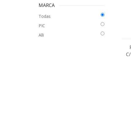
MARCA
Todas
PIC
Alli
C/