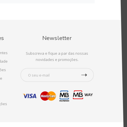
es
Newsletter
ntes
Subscreva e fique a par das nossas
novidades e promoções.
idade
ções
te
ções