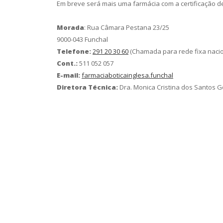
Em breve será mais uma farmácia com a certificação 
Morada
: Rua Câmara Pestana 23/25
9000-043 Funchal
Telefone:
291 20 30 60
(Chamada para rede fixa nacio
Cont.:
511 052 057
E-mail:
farmaciaboticainglesa.funchal
Diretora Técnica:
Dra. Monica Cristina dos Santos 