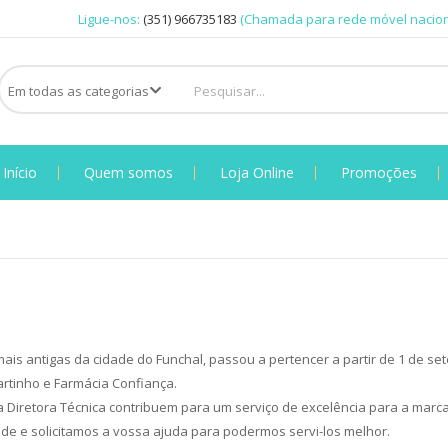
Ligue-nos:
(351) 966735183
(Chamada para rede móvel nacion
Início
Quem somos
Loja Online
Promoções
a
ais antigas da cidade do Funchal, passou a pertencer a partir de 1 de s
rtinho e Farmácia Confiança.
 Diretora Técnica contribuem para um serviço de excelência para a marc
de e solicitamos a vossa ajuda para podermos servi-los melhor.