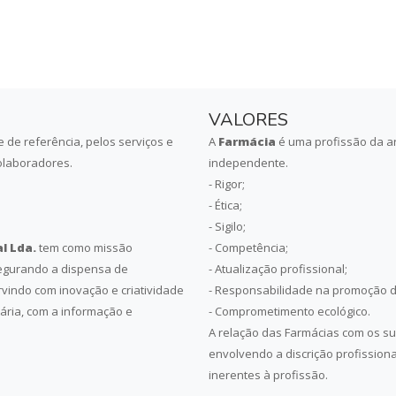
VALORES
 de referência, pelos serviços e
A
Farmácia
é uma profissão da art
olaboradores.
independente.
- Rigor;
- Ética;
- Sigilo;
l Lda.
tem como missão
- Competência;
egurando a dispensa de
- Atualização profissional;
vindo com inovação e criatividade
- Responsabilidade na promoção 
ária, com a informação e
- Comprometimento ecológico.
A relação das Farmácias com os su
envolvendo a discrição profission
inerentes à profissão.