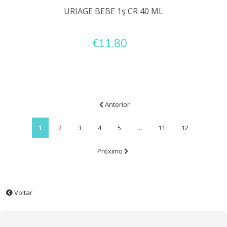
URIAGE BEBE 1ş CR 40 ML
€11,80
Anterior
1
2
3
4
5
...
11
12
Próximo
Voltar