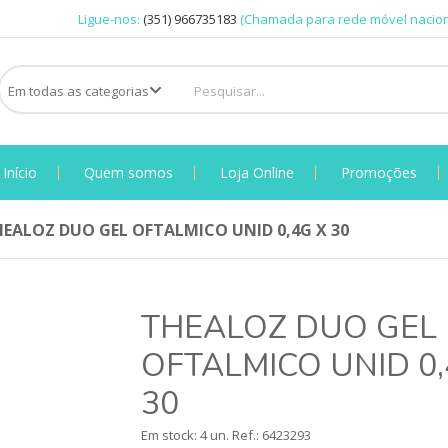
Ligue-nos:
(351) 966735183
(Chamada para rede móvel nacion
Início
Quem somos
Loja Online
Promoções
EALOZ DUO GEL OFTALMICO UNID 0,4G X 30
THEALOZ DUO GEL
OFTALMICO UNID 0,
30
Em stock: 4 un.
Ref.:
6423293