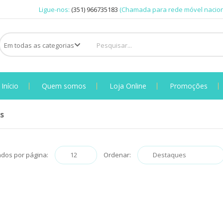
Ligue-nos:
(351) 966735183
(Chamada para rede móvel nacion
Início
Quem somos
Loja Online
Promoções
s
ados por página:
Ordenar: