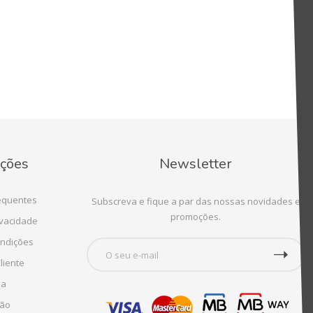
ções
Newsletter
equentes
Subscreva e fique a par das nossas novidades e
promoções.
ivacidade
ndições
liente
ia
ção