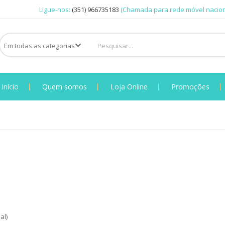
Ligue-nos:
(351) 966735183
(Chamada para rede móvel nacion
Início
Quem somos
Loja Online
Promoções
al)