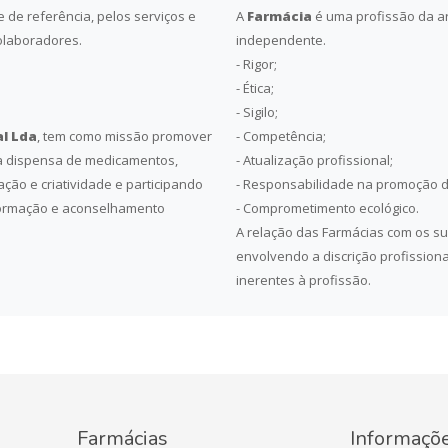
 de referência, pelos serviços e
A
Farmácia
é uma profissão da art
olaboradores.
independente.
- Rigor;
- Ética;
- Sigilo;
l Lda
, tem como missão promover
- Competência;
a dispensa de medicamentos,
- Atualização profissional;
ção e criatividade e participando
- Responsabilidade na promoção 
nformação e aconselhamento
- Comprometimento ecológico.
A relação das Farmácias com os su
envolvendo a discrição profission
inerentes à profissão.
Farmácias
Informaçõ