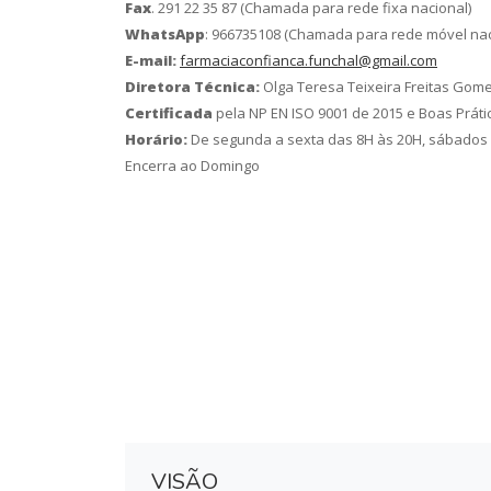
Fax
. 291 22 35 87
(Chamada para rede fixa nacional)
WhatsApp
: 966735108
(Chamada para rede móvel nac
E-mail:
farmaciaconfianca.funchal@gmail.com
Diretora Técnica:
Olga Teresa Teixeira Freitas Gom
Certificada
pela NP EN ISO 9001 de 2015 e Boas Práti
Horário:
De segunda a sexta das 8H às 20H, sábados 
Encerra ao Domingo
VISÃO