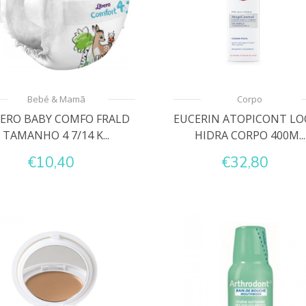
Bebé & Mamã
Corpo
BERO BABY COMFO FRALD
EUCERIN ATOPICONT L
TAMANHO 4 7/14 K...
HIDRA CORPO 400M...
€10,40
€32,80