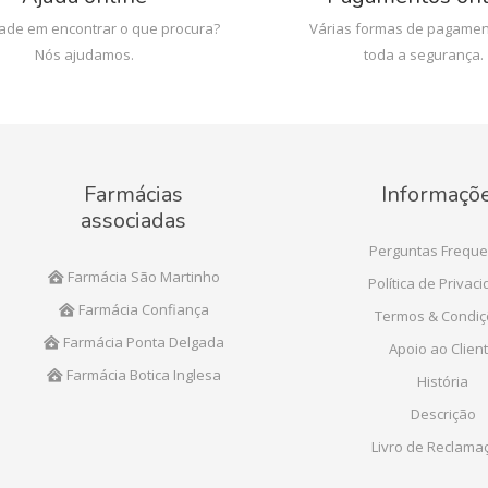
dade em encontrar o que procura?
Várias formas de pagamen
Nós ajudamos.
toda a segurança.
Farmácias
Informaçõ
associadas
Perguntas Freque
Farmácia São Martinho
Política de Privac
Farmácia Confiança
Termos & Condi
Farmácia Ponta Delgada
Apoio ao Clien
Farmácia Botica Inglesa
História
Descrição
Livro de Reclama