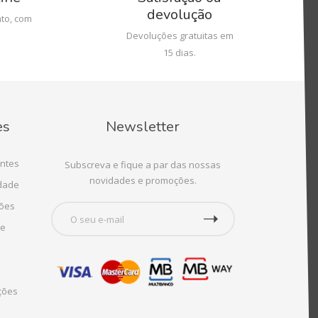
devolução
to, com
Devoluções gratuitas em
15 dias.
es
Newsletter
ntes
Subscreva e fique a par das nossas
novidades e promoções.
idade
ções
te
ções