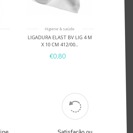
Higiene & saúde
LIGADURA ELAST BV LIG 4 M
X 10 CM 412/00...
€0,80
ine
Satisfação ou