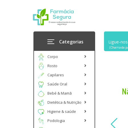
Categorias
Ligue-nos
(Chamada pa
Corpo
Rosto
Capilares
Saúde Oral
Bebé & Mamã
Dietética & Nutrição
Higiene & saúde
Podologia