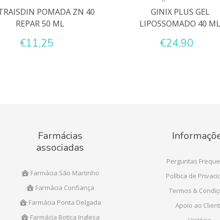
RAISDIN POMADA ZN 40
GINIX PLUS GEL
REPAR 50 ML
LIPOSSOMADO 40 M
€11,25
€24,90
Farmácias
Informaçõ
associadas
Perguntas Freque
Farmácia São Martinho
Política de Privac
Farmácia Confiança
Termos & Condi
Farmácia Ponta Delgada
Apoio ao Clien
Farmácia Botica Inglesa