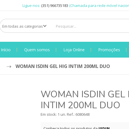
Ligue-nos:
(351) 966735183
(Chamada para rede móvel nacion
Início
Quem somos
Loja Online
Promoções
WOMAN ISDIN GEL HIG INTIM 200ML DUO
WOMAN ISDIN GEL 
INTIM 200ML DUO
Em stock: 1 un.
Ref.:
6080648
Conheça todos os produtos da
ISDIN
.