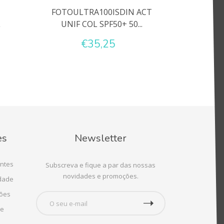
FOTOULTRA100ISDIN ACT
L
UNIF COL SPF50+ 50...
€35,25
es
Newsletter
ntes
Subscreva e fique a par das nossas
novidades e promoções.
idade
ções
te