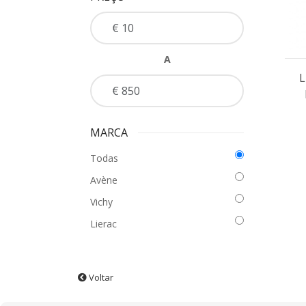
A
L
MARCA
Todas
Avène
Vichy
Lierac
Voltar