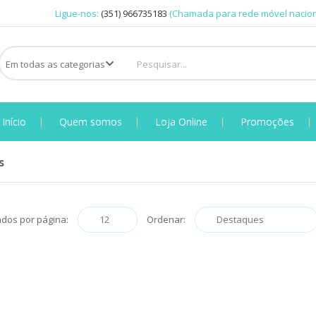
Ligue-nos:
(351) 966735183
(Chamada para rede móvel nacion
Início
Quem somos
Loja Online
Promoções
s
ados por página:
Ordenar: