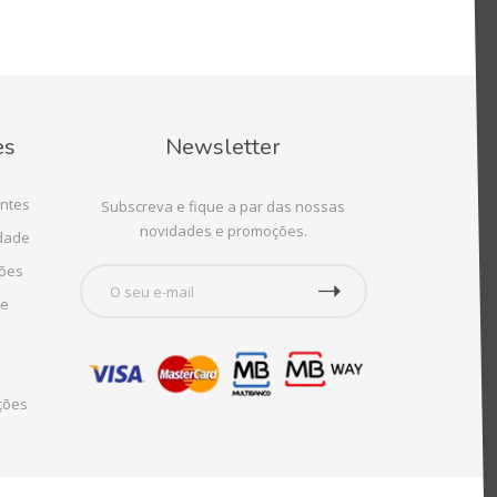
es
Newsletter
ntes
Subscreva e fique a par das nossas
novidades e promoções.
idade
ções
te
ções