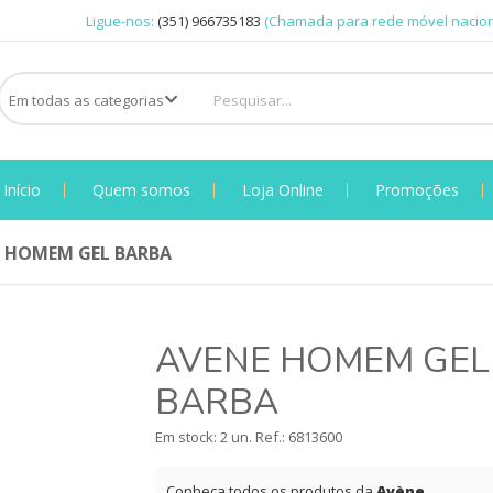
Ligue-nos:
(351) 966735183
(Chamada para rede móvel nacion
Início
Quem somos
Loja Online
Promoções
 HOMEM GEL BARBA
AVENE HOMEM GEL
BARBA
Em stock: 2 un.
Ref.:
6813600
Conheça todos os produtos da
Avène
.