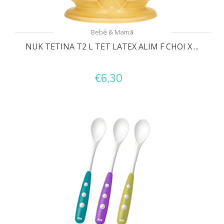
Bebé & Mamã
NUK TETINA T2 L TET LATEX ALIM F CHOI X ...
€6,30