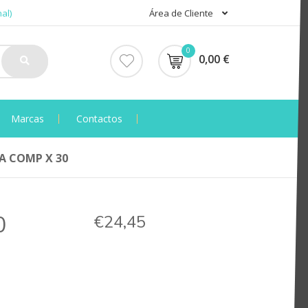
al)
Área de Cliente
0
0,00 €
Marcas
Contactos
A COMP X 30
0
€24,45