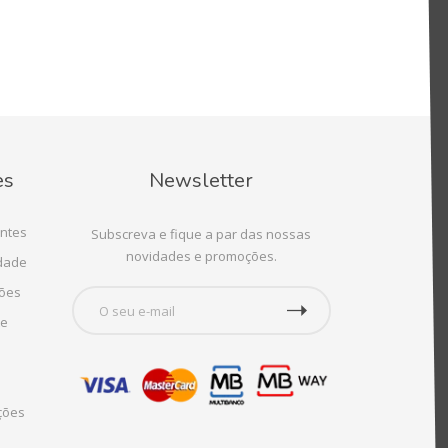
es
Newsletter
ntes
Subscreva e fique a par das nossas
novidades e promoções.
idade
ções
te
ções