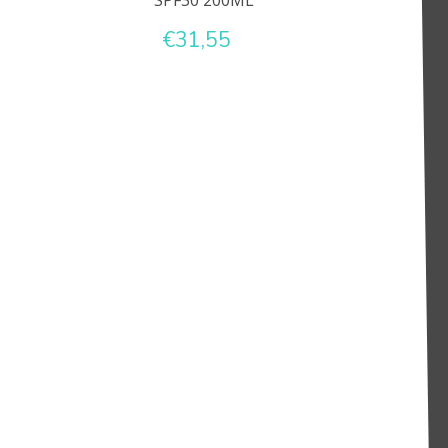
SPF30 200ML
€31,55