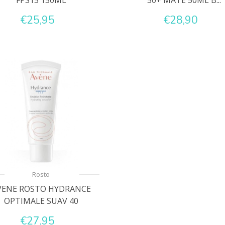
FPS15 150ML
50+ MATE 50ML B...
€25,95
€28,90
Rosto
VENE ROSTO HYDRANCE
OPTIMALE SUAV 40
€27,95