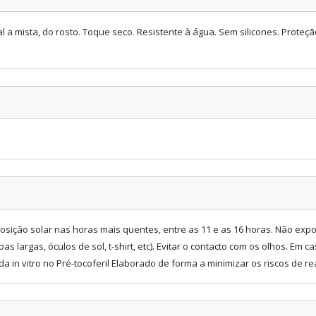
al a mista, do rosto. Toque seco. Resistente à água. Sem silicones. Prote
posição solar nas horas mais quentes, entre as 11 e as 16 horas. Não exp
as largas, óculos de sol, t-shirt, etc). Evitar o contacto com os olhos. Em
 in vitro no Pré-tocoferil Elaborado de forma a minimizar os riscos de 