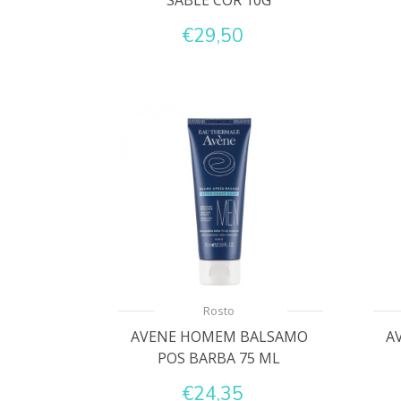
SABLE COR 10G
€29,50
Rosto
AVENE HOMEM BALSAMO
A
POS BARBA 75 ML
€24,35