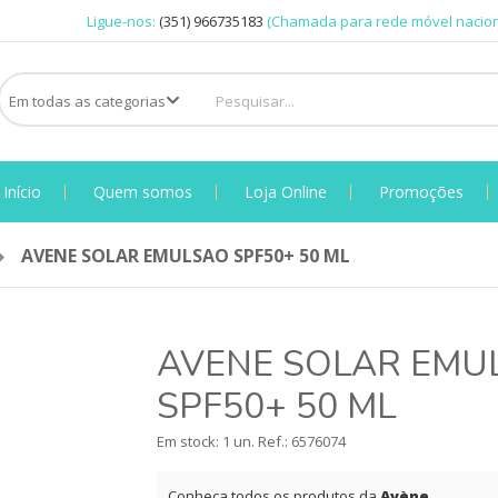
Ligue-nos:
(351) 966735183
(Chamada para rede móvel nacion
Início
Quem somos
Loja Online
Promoções
AVENE SOLAR EMULSAO SPF50+ 50 ML
AVENE SOLAR EMU
SPF50+ 50 ML
Em stock: 1 un.
Ref.:
6576074
Conheça todos os produtos da
Avène
.