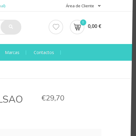
al)
Área de Cliente
0
0,00 €
Marcas
Contactos
LSAO
€29,70