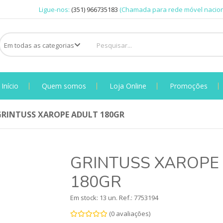
Ligue-nos:
(351) 966735183
(Chamada para rede móvel nacion
Início
Quem somos
Loja Online
Promoções
GRINTUSS XAROPE ADULT 180GR
GRINTUSS XAROPE
180GR
Em stock: 13 un.
Ref.:
7753194
(0 avaliações)