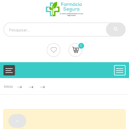
0
Início
×