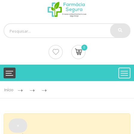
0
Início
×