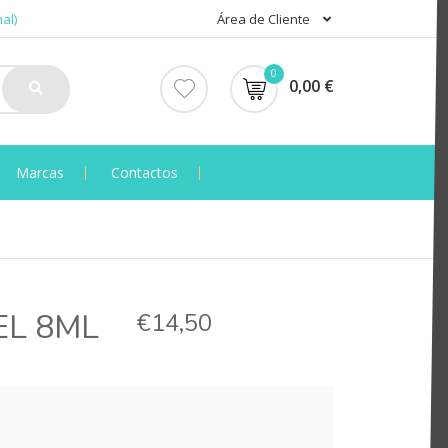
al)
Área de Cliente
0
0,00 €
Marcas
Contactos
EL 8ML
€14,50