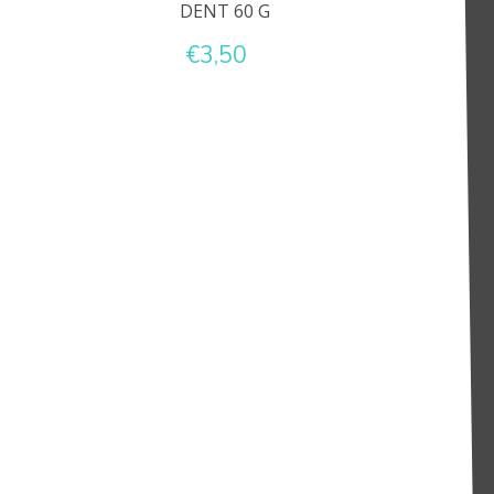
DENT 60 G
€3,50