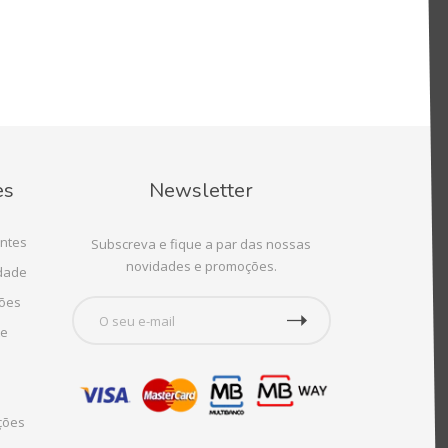
es
Newsletter
ntes
Subscreva e fique a par das nossas
novidades e promoções.
idade
ções
te
ções