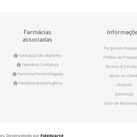
Farmácias
Informaçõ
associadas
Perguntas Freque
Farmácia São Martinho
Política de Privac
Farmácia Confiança
Termos & Condi
Farmácia Ponta Delgada
Apoio ao Clien
Farmácia Botica Inglesa
História
Descrição
Livro de Reclama
ados. Desenvolvido por
Fidelizarte