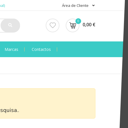
al)
Área de Cliente
0
0,00 €
Marcas
Contactos
squisa..