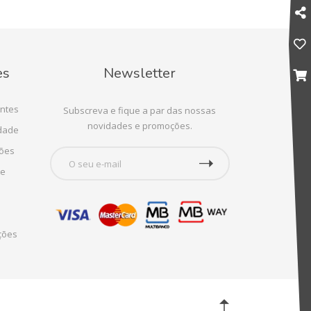
es
Newsletter
ntes
Subscreva e fique a par das nossas
novidades e promoções.
idade
ções
te
ções