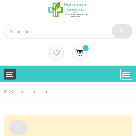
0
Início
×