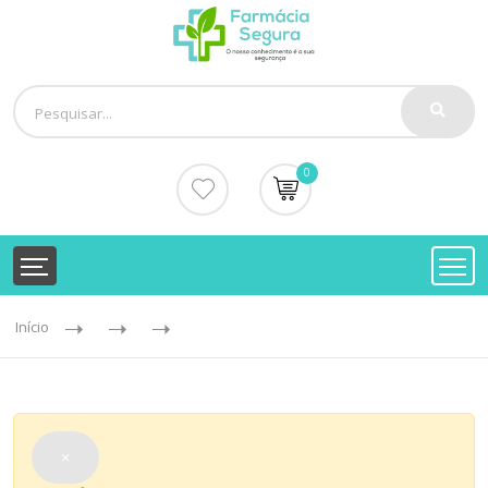
0
Início
×