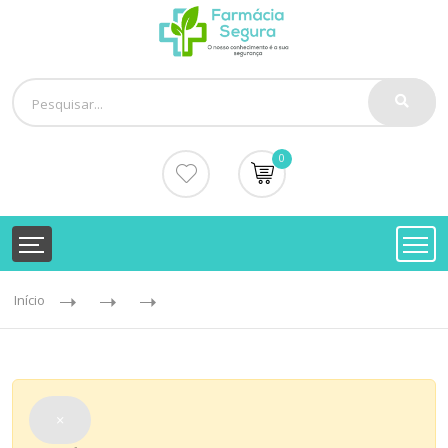
0
Início
×