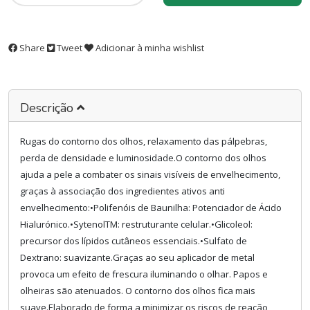
Share
Tweet
Adicionar à minha wishlist
Descrição
Rugas do contorno dos olhos, relaxamento das pálpebras,
perda de densidade e luminosidade.O contorno dos olhos
ajuda a pele a combater os sinais visíveis de envelhecimento,
graças à associação dos ingredientes ativos anti
envelhecimento:•Polifenóis de Baunilha: Potenciador de Ácido
Hialurónico.•SytenolTM: restruturante celular.•Glicoleol:
precursor dos lípidos cutâneos essenciais.•Sulfato de
Dextrano: suavizante.Graças ao seu aplicador de metal
provoca um efeito de frescura iluminando o olhar. Papos e
olheiras são atenuados. O contorno dos olhos fica mais
suave.Elaborado de forma a minimizar os riscos de reação