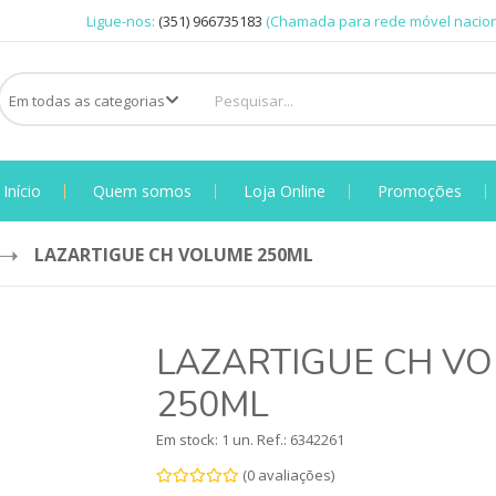
Ligue-nos:
(351) 966735183
(Chamada para rede móvel nacion
Início
Quem somos
Loja Online
Promoções
LAZARTIGUE CH VOLUME 250ML
LAZARTIGUE CH V
250ML
Em stock: 1 un.
Ref.:
6342261
(0 avaliações)