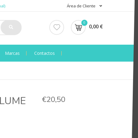
al)
Área de Cliente
0
0,00 €
Marcas
Contactos
OLUME
€20,50