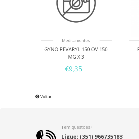
Medicamentos
GYNO PEVARYL 150 OV 150
MG X 3
€9,35
Voltar
Tem questões?
Ligue: (351) 966735183