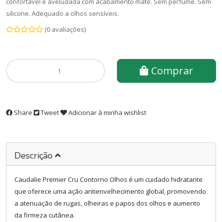
Utilizamos um mínimo de conservantes (certificados Ecocert).
confortável e aveludada com acabamento mate. Sem perfume. Sem
Somos contra os testes em animais.
silicone. Adequado a olhos sensíveis.
Os nossos compromissos com o ambiente estão também no
(0 avaliações)
coração do nosso desenvolvimento industrial: as nossas
embalagens são fabricadas em papel reciclado. Dentro do
possível, utilizamos plástico reciclado ou plástico vegetal.
Reciclamos ao máximo para reduzir os nossos detritos e o nosso
Comprar
consumo de matériasprimas. Otimizamos os acondicionamentos e
os transportes para reduzir as nossas emissões de CO2.
Share
Tweet
Adicionar à minha wishlist
Descrição
Caudalie Premier Cru Contorno Olhos é um cuidado hidratante
que oferece uma ação antienvelhecimento global, promovendo
a atenuação de rugas, olheiras e papos dos olhos e aumento
da firmeza cutânea.