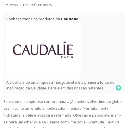
Em stock: 9 un.
Ref.:
6878975
Conheça todos os produtos da
Caudalie
.
A videira é de uma riqueza inesgotável e é a primeira fonte de
inspiração da Caudalie. Para além das nossas patentes,
procuramos muitas outras substâncias exclusivas e ativas,
excecionais para a pele.
Este creme sumptuoso confere uma ação antienvelhecimento global,
Priveligiamos os ativos naturais e respeitadores do ambiente e
assim como um efeito embelezador imediato. Perfeitamente
procuramos os ativos “verdes” de amanhã. Os extratos de vinha
hidratada, a pele é alisada e refirmada. Olheiras e papos atenuam-
que explora-mos para nossas patentes são provenientes de
se para um olhar que se ilumina com uma nova juventude. Textura
vinhedos das regiões de Bordéus, Champagne e Borgonha.