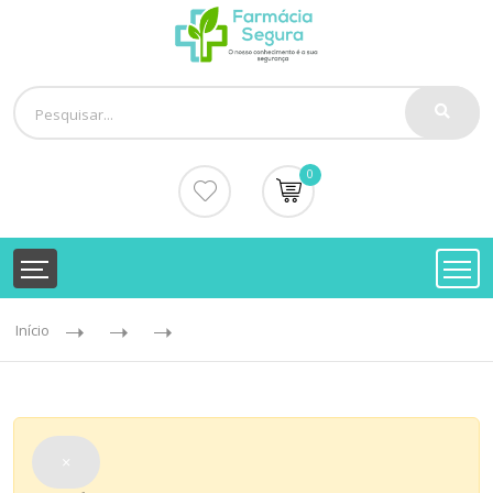
0
Início
×