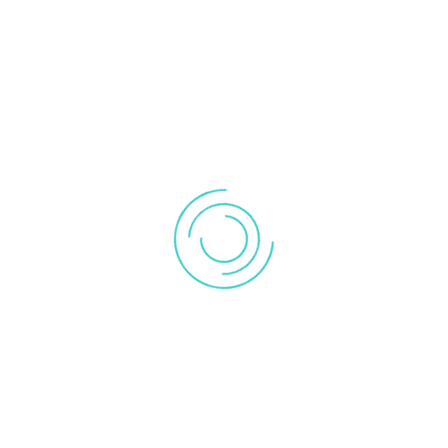
Avaliações
Baseado em 0 avaliações
Outros produtos que lhe poderão interessar
Dietética & Nutrição
AQUILEA SONO INSTANT SAQ X25 PÓ SOL ORAL...
€12,95
Comprar
Wishlist
Capilares