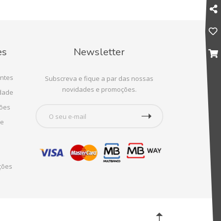
es
Newsletter
ntes
Subscreva e fique a par das nossas
novidades e promoções.
idade
ções
te
ções