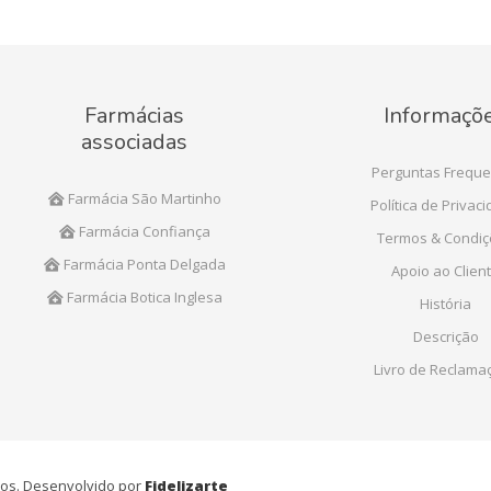
Farmácias
Informaçõ
associadas
Perguntas Freque
Farmácia São Martinho
Política de Privac
Farmácia Confiança
Termos & Condi
Farmácia Ponta Delgada
Apoio ao Clien
Farmácia Botica Inglesa
História
Descrição
Livro de Reclama
ados. Desenvolvido por
Fidelizarte