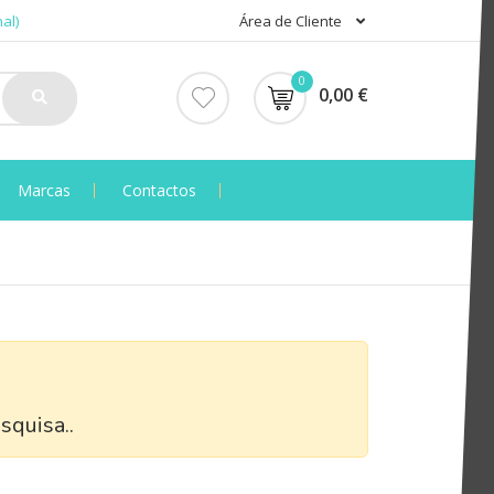
al)
Área de Cliente
0
0,00 €
Marcas
Contactos
squisa..