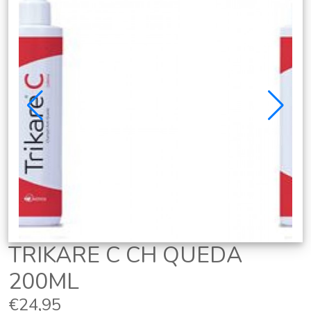
TRIKARE C CH QUEDA
200ML
€24,95