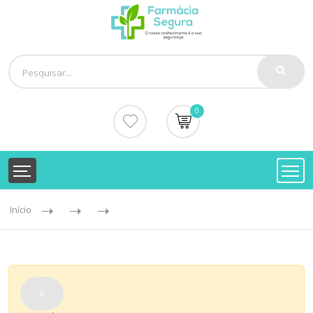
0
Início
×