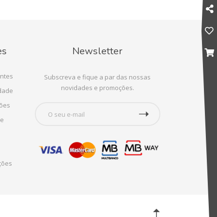
es
Newsletter
ntes
Subscreva e fique a par das nossas
novidades e promoções.
idade
ções
te
ções