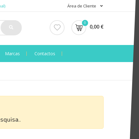
al)
Área de Cliente
0
0,00 €
Marcas
Contactos
squisa..