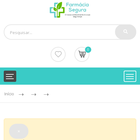
0
Início
×