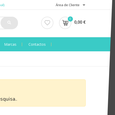
al)
Área de Cliente
0
0,00 €
Marcas
Contactos
squisa..