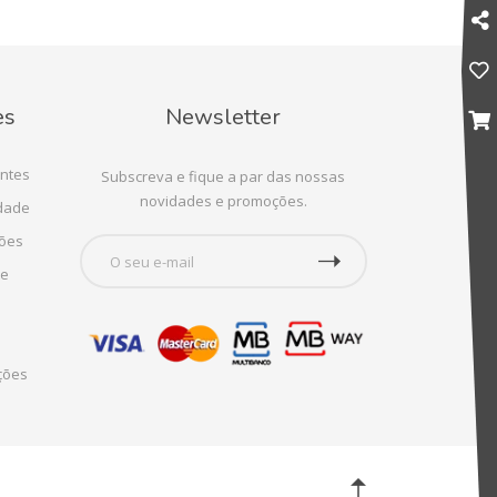
es
Newsletter
ntes
Subscreva e fique a par das nossas
novidades e promoções.
idade
ções
te
ções