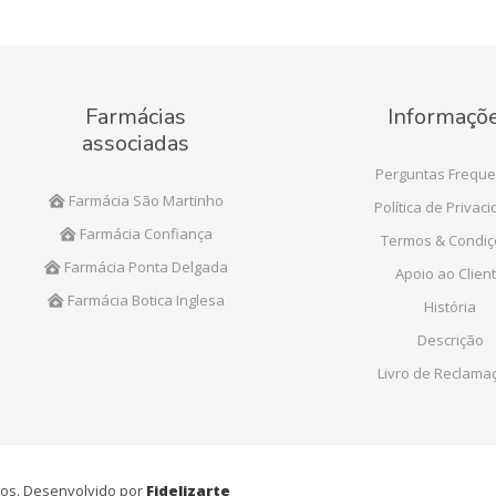
Farmácias
Informaçõ
associadas
Perguntas Freque
Farmácia São Martinho
Política de Privac
Farmácia Confiança
Termos & Condi
Farmácia Ponta Delgada
Apoio ao Clien
Farmácia Botica Inglesa
História
Descrição
Livro de Reclama
ados. Desenvolvido por
Fidelizarte