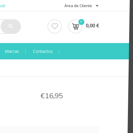
al)
Área de Cliente
0
0,00 €
Marcas
Contactos
€16,95