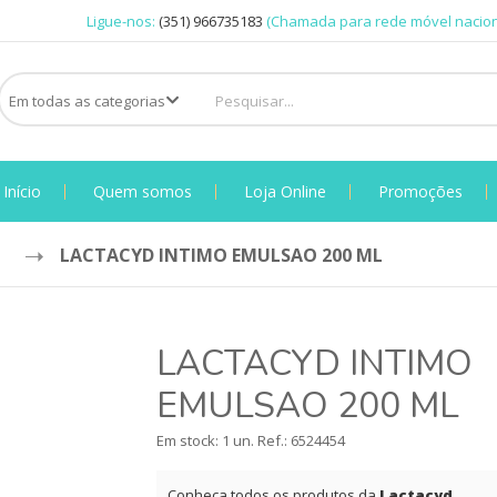
Ligue-nos:
(351) 966735183
(Chamada para rede móvel nacion
Início
Quem somos
Loja Online
Promoções
LACTACYD INTIMO EMULSAO 200 ML
LACTACYD INTIMO
EMULSAO 200 ML
Em stock: 1 un.
Ref.:
6524454
Conheça todos os produtos da
Lactacyd
.