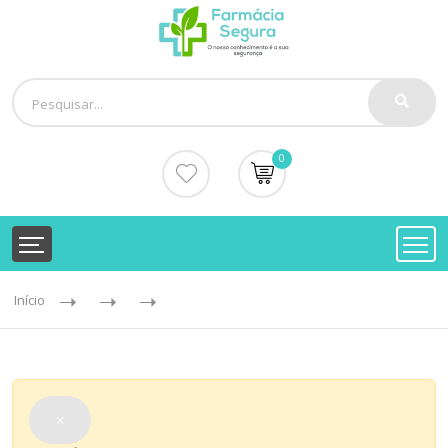
0
Início
×