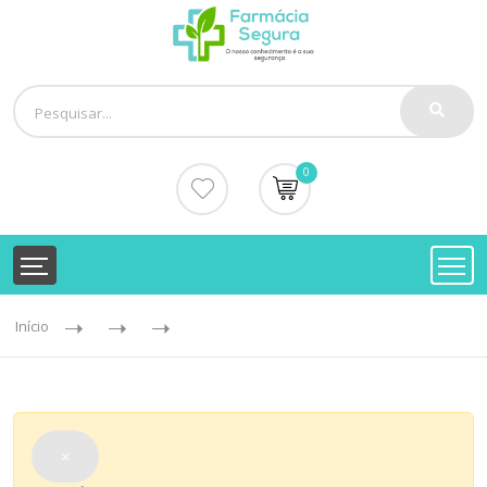
0
Início
×