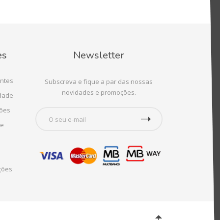
es
Newsletter
ntes
Subscreva e fique a par das nossas
novidades e promoções.
idade
ções
te
ções