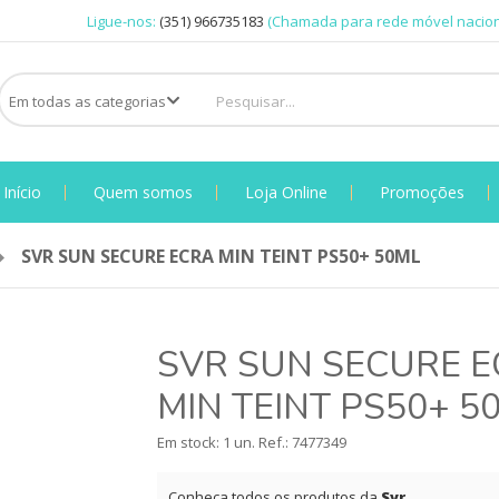
Ligue-nos:
(351) 966735183
(Chamada para rede móvel nacion
Início
Quem somos
Loja Online
Promoções
SVR SUN SECURE ECRA MIN TEINT PS50+ 50ML
SVR SUN SECURE 
MIN TEINT PS50+ 5
Em stock: 1 un.
Ref.:
7477349
Conheça todos os produtos da
Svr
.