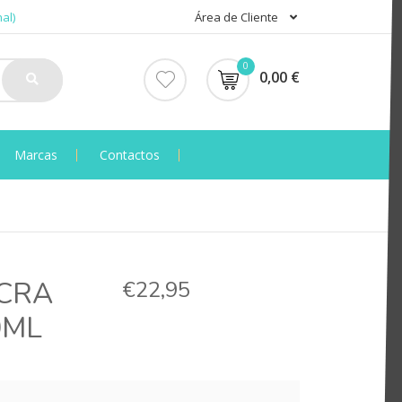
al)
Área de Cliente
0
0,00 €
Marcas
Contactos
ECRA
€22,95
0ML