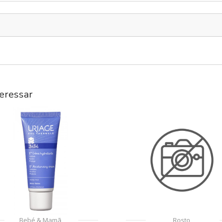
eressar
Bebé & Mamã
Rosto