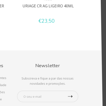
ER
URIAGE CR AG LIGEIRO 40ML
€23,50
es
Newsletter
ntes
Subscreva e fique a par das nossas
novidades e promoções.
idade
ções
te