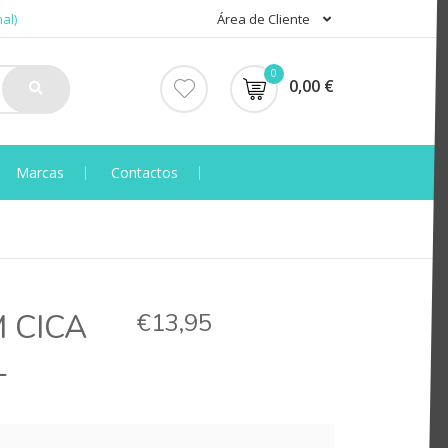
al)
Área de Cliente
0
0,00 €
Marcas
Contactos
 CICA
€13,95
L