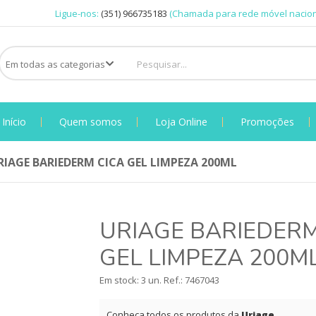
Ligue-nos:
(351) 966735183
(Chamada para rede móvel nacion
Início
Quem somos
Loja Online
Promoções
RIAGE BARIEDERM CICA GEL LIMPEZA 200ML
URIAGE BARIEDERM
GEL LIMPEZA 200M
Em stock: 3 un.
Ref.:
7467043
Conheça todos os produtos da
Uriage
.