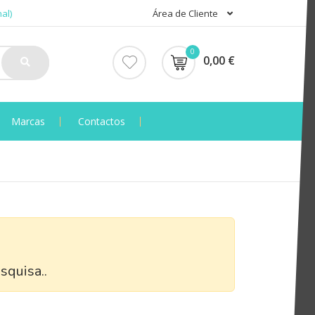
al)
Área de Cliente
0
0,00 €
Marcas
Contactos
squisa..