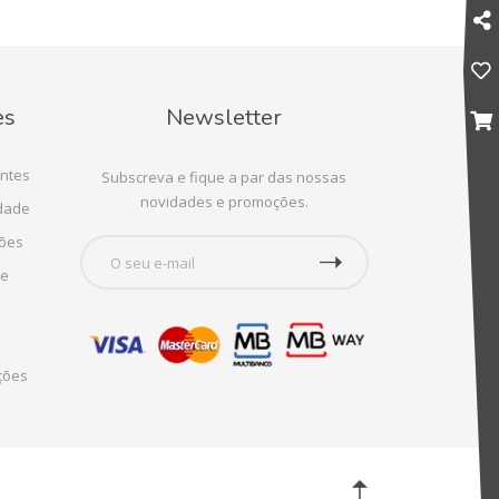
es
Newsletter
ntes
Subscreva e fique a par das nossas
novidades e promoções.
idade
ções
te
ções