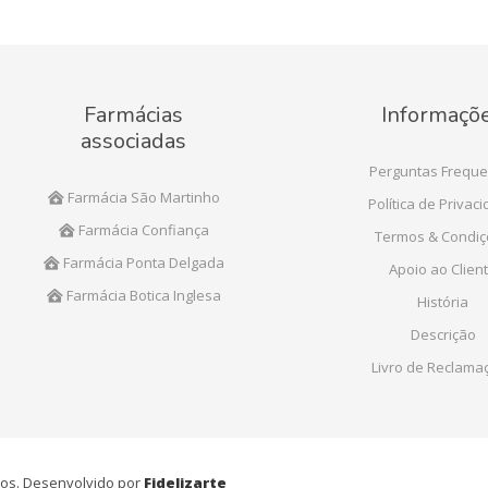
Farmácias
Informaçõ
associadas
Perguntas Freque
Farmácia São Martinho
Política de Privac
Farmácia Confiança
Termos & Condi
Farmácia Ponta Delgada
Apoio ao Clien
Farmácia Botica Inglesa
História
Descrição
Livro de Reclama
ados. Desenvolvido por
Fidelizarte