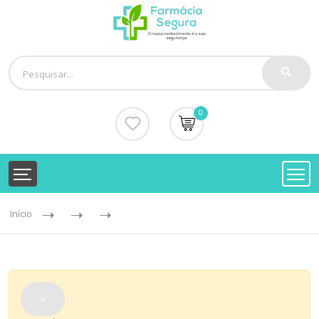
0
Início
×