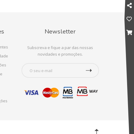
es
Newsletter
ntes
Subscreva e fique a par das nossas
novidades e promoções.
idade
ções
te
ções