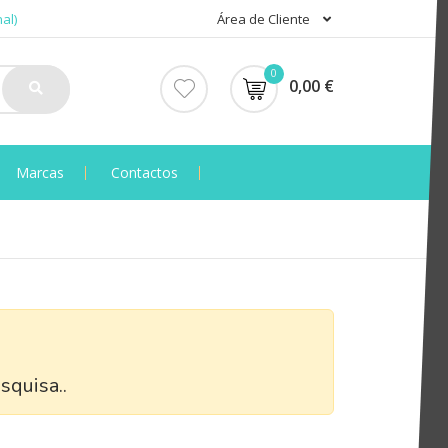
al)
Área de Cliente
0
0,00 €
Marcas
Contactos
squisa..