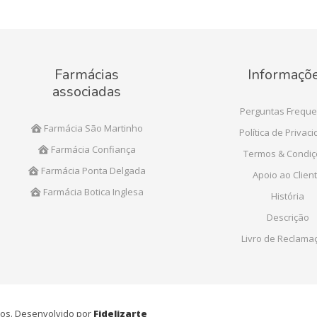
Farmácias
Informaçõ
associadas
Perguntas Freque
Farmácia São Martinho
Política de Privac
Farmácia Confiança
Termos & Condi
Farmácia Ponta Delgada
Apoio ao Clien
Farmácia Botica Inglesa
História
Descrição
Livro de Reclama
ados. Desenvolvido por
Fidelizarte