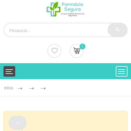
0
Início
×