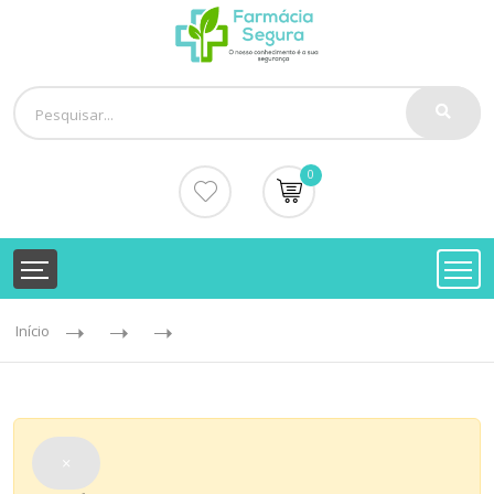
0
Início
×