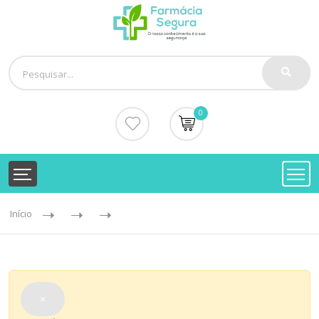
0
Início
×