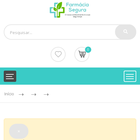
0
Início
×