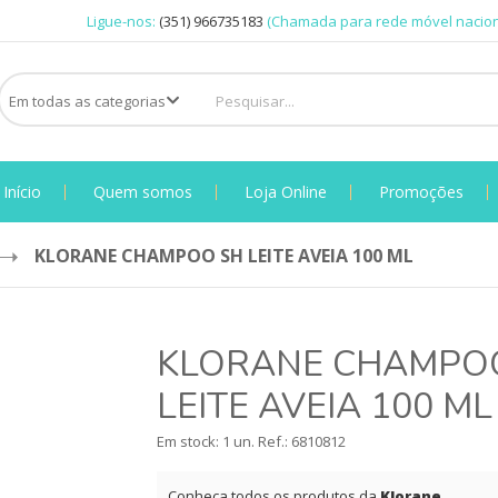
Ligue-nos:
(351) 966735183
(Chamada para rede móvel nacion
Início
Quem somos
Loja Online
Promoções
KLORANE CHAMPOO SH LEITE AVEIA 100 ML
KLORANE CHAMPO
LEITE AVEIA 100 ML
Em stock: 1 un.
Ref.:
6810812
Conheça todos os produtos da
Klorane
.