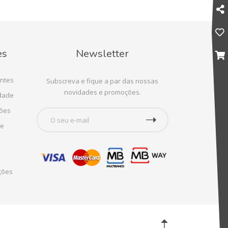
es
Newsletter
ntes
Subscreva e fique a par das nossas
novidades e promoções.
idade
ções
te
ções