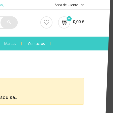
al)
Área de Cliente
0
0,00 €
Marcas
Contactos
squisa..