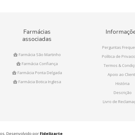
Farmácias
Informaçõ
associadas
Perguntas Freque
Farmácia São Martinho
Política de Privac
Farmácia Confiança
Termos & Condi
Farmácia Ponta Delgada
Apoio ao Clien
Farmácia Botica Inglesa
História
Descrição
Livro de Reclama
ados. Desenvolvido por
Fidelizarte