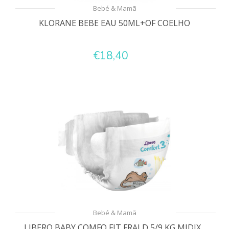
Bebé & Mamã
KLORANE BEBE EAU 50ML+OF COELHO
€18,40
Bebé & Mamã
LIBERO BABY COMFO FIT FRALD 5/9 KG MIDIX...