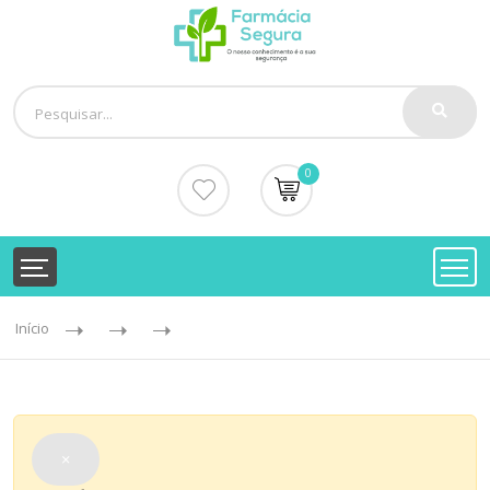
0
Início
×